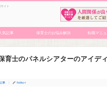
報サイト
人気記事
保育士のお悩み解決
転職マニュ
 保育士のパネルシアターのアイデ
記事
hoiku-r