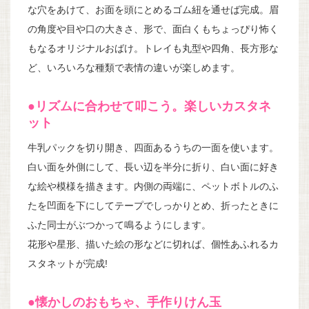
な穴をあけて、お面を頭にとめるゴム紐を通せば完成。眉
の角度や目や口の大きさ、形で、面白くもちょっぴり怖く
もなるオリジナルおばけ。トレイも丸型や四角、長方形な
ど、いろいろな種類で表情の違いが楽しめます。
●リズムに合わせて叩こう。楽しいカスタネ
ット
牛乳パックを切り開き、四面あるうちの一面を使います。
白い面を外側にして、長い辺を半分に折り、白い面に好き
な絵や模様を描きます。内側の両端に、ペットボトルのふ
たを凹面を下にしてテープでしっかりとめ、折ったときに
ふた同士がぶつかって鳴るようにします。
花形や星形、描いた絵の形などに切れば、個性あふれるカ
スタネットが完成!
●懐かしのおもちゃ、手作りけん玉