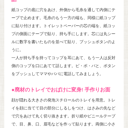
紙コップの底に穴をあけ、外側から毛糸を通して内側にテ
ープで止めます。毛糸のもう一方の端も、同様に紙コップ
に貼り付けます。トイレットペーパーの芯の端を、紙コッ
プの側面にテープで貼り、持ち手にします。芯には丸シー
ルに数字を書いたものを並べて貼り、プッシュボタンのよ
うに。
一人が持ち手を持ってコップを耳にあて、もう一人は反対
側のコップを口にあてて話します。ピ・ポ・パと、ボタン
をプッシュしてママやパパに電話してみましょう。
●廃材のトレイでおばけに変身! 手作りお面
顔が隠れる大きさの発泡スチロールのトレイを用意。トレ
イを顔に当てて目の部分にしるしをつけ、はさみの先など
で穴をあけて丸く切り抜きます。折り紙やビニールテープ
で、目、鼻、口、眉毛などを作って貼ります。両側に小さ