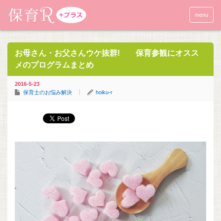
menu
お母さん・お父さんウケ抜群! 保育参観にオスス
メのプログラムまとめ
2016-5-23
保育士のお悩み解決
hoiku-r