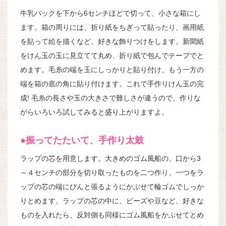
牛乳パックを下から6センチほどで切って、小さな箱にし
ます。箱の周りには、折り紙をちぎって貼ったり、画用紙
を貼って絵を描くなど、好きな飾りつけをします。新聞紙
をけん玉の玉に見立てて丸め、折り紙で包んでテープでと
めます。毛糸の端を玉にしっかりと貼り付け、もう一方の
端を箱の底の角に貼り付けます。これで手作りけん玉の完
成! 毛糸の長さや玉の大きさで難しさが違うので、作りな
がらいろいろ試してみると盛り上がりますよ。
●振ってたたいて、手作り太鼓
ラップの芯を用意します。大きめのゴム風船の、口から3
～４センチの部分を切り取ったものを二つ作り、一つをラ
ップの芯の端にぴんと張るようにかぶせて輪ゴムでしっか
りとめます。ラップの芯の中に、ビーズや豆など、好きな
ものを入れたら、反対側も同様にゴム風船をかぶせてとめ