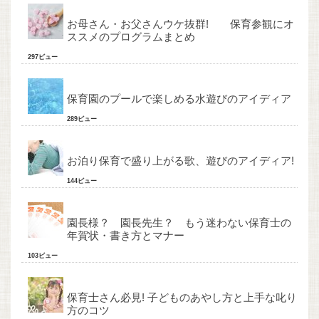
お母さん・お父さんウケ抜群! 保育参観にオ
ススメのプログラムまとめ
297ビュー
保育園のプールで楽しめる水遊びのアイディア
289ビュー
お泊り保育で盛り上がる歌、遊びのアイディア!
144ビュー
園長様？ 園長先生？ もう迷わない保育士の
年賀状・書き方とマナー
103ビュー
保育士さん必見! 子どものあやし方と上手な叱り
方のコツ