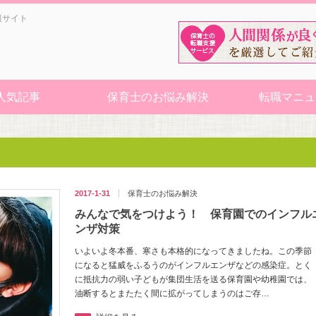
報サイト
人気記事
保育士のお悩み解決
転職マニュ
2017-1-31
保育士のお悩み解決
みんなで気をつけよう！ 保育園でのインフル
ンザ対策
いよいよ冬本番、寒さも本格的になってきましたね。この季節
になると猛威をふるうのがインフルエンザなどの感染症。とく
に抵抗力の弱い子どもが集団生活を送る保育園や幼稚園では、
油断するとまたたく間に拡がってしまうのはご存…