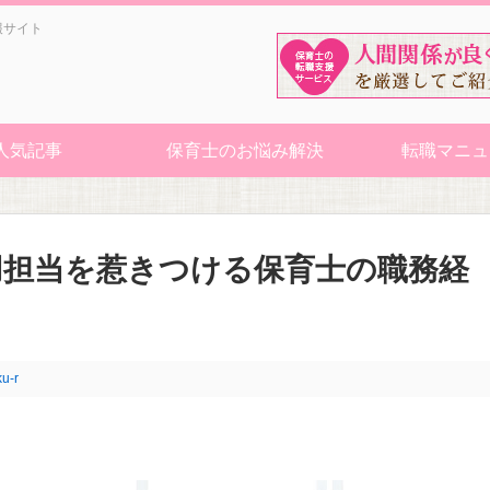
報サイト
人気記事
保育士のお悩み解決
転職マニュ
用担当を惹きつける保育士の職務経
ku-r