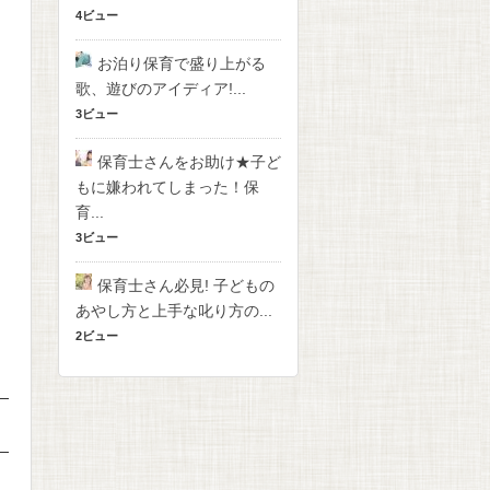
4ビュー
お泊り保育で盛り上がる
歌、遊びのアイディア!...
3ビュー
保育士さんをお助け★子ど
もに嫌われてしまった！保
育...
3ビュー
保育士さん必見! 子どもの
あやし方と上手な叱り方の...
2ビュー