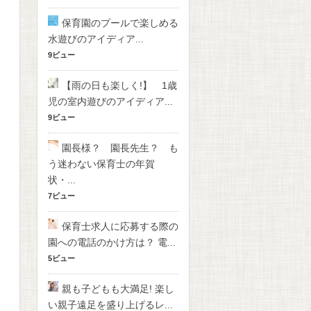
保育園のプールで楽しめる
水遊びのアイディア...
9ビュー
【雨の日も楽しく!】 1歳
児の室内遊びのアイディア...
9ビュー
園長様？ 園長先生？ も
う迷わない保育士の年賀
状・...
7ビュー
保育士求人に応募する際の
園への電話のかけ方は？ 電...
5ビュー
親も子どもも大満足! 楽し
い親子遠足を盛り上げるレ...