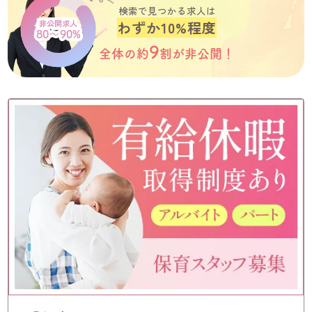
検索で見つかる求人は
わずか10%程度
非公開求人
80～90%
9
全体の約
割が
非公開！