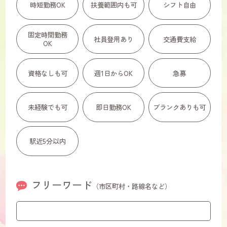
時短勤務OK
扶養範囲内も可
シフト自由
固定時間勤務
社員登用あり
交通費支給
OK
資格なしも可
週1日からOK
急募
未経験でも可
即日勤務OK
ブランクありも可
駅近5分以内
フリーワード
（市区町村・路線名など）