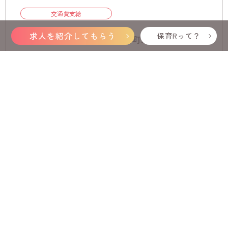
交通費支給
求人を紹介してもらう
保育Rって？
兵庫県神戸市中央区明石町30番地 常盤ビ
ル3階 301号
職種/雇用形態
保育士 / パート・アルバイト
給与
時給1116円～
施設形態
保育園
求人詳細を見る
1224件中 1～10件を表示