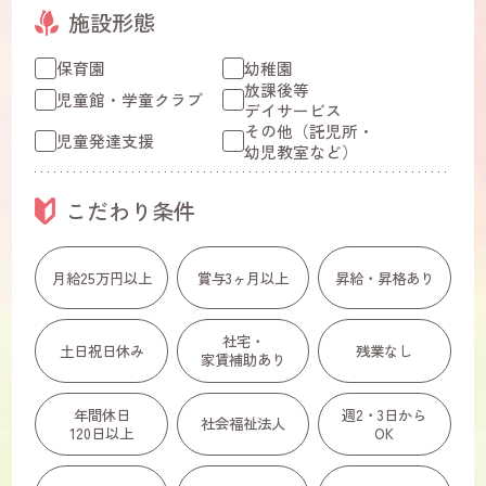
施設形態
保育園
幼稚園
放課後等
児童館・学童クラブ
デイサービス
その他（託児所・
児童発達支援
幼児教室など）
こだわり条件
月給25万円以上
賞与3ヶ月以上
昇給・昇格あり
社宅・
土日祝日休み
残業なし
家賃補助あり
年間休日
週2・3日から
社会福祉法人
120日以上
OK