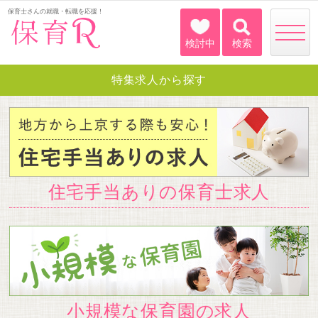
保育士さんの就職・転職を応援！
toggle
naviga
特集求人から探す
住宅手当ありの保育士求人
小規模な保育園の求人