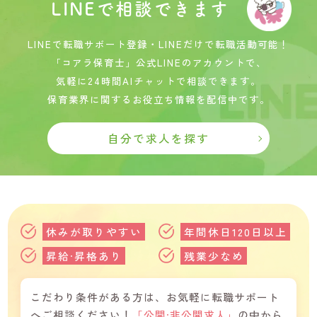
LINEで相談できます
LINEで転職サボート登録・LINEだけで転職活動可能！
「コアラ保育士」公式LINEのアカウントで、
気軽に24時間AIチャットで相談できます。
保育業界に関するお役立ち情報を配信中です。
自分で求人を探す
休みが取りやすい
年間休日120日以上
昇給·昇格あり
残業少なめ
こだわり条件がある方は、お気軽に転職サポート
へご相談ください！
「公開·非公開求人」
の中から