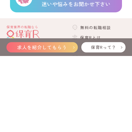
迷いや悩みをお聞かせ下さい
保育業界の転職なら
無料の転職相談
保育Rとは
求人を紹介してもらう
保育Rって？
エリア検索
学生の方向け
「コアラ保育士」公式LINE
よくあるご質問
保育士お役立ち情報
保育製作のコアラ先生
採用担当者様向け
運営会社
個人情報保護方針
利用規約
Copyright (C) Succeed Co.,Ltd. All Rights Reserved.