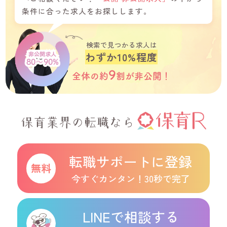
条件に合った求人をお探しします。
検索で見つかる求人は
わずか10%程度
非公開求人
80～90%
9
全体の約
割が
非公開！
保育業界の転職なら
転職サポートに登録
今すぐカンタン！30秒で完了
LINEで相談する