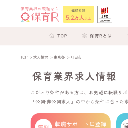
保育業界の転職なら
登録者数
5.2
万人
以上
TOP
保育Rとは
TOP
>
求人検索
>
東京都
> 町田市
保育業界求人情報
こだわり条件がある方は、お気軽に転職サポ
「公開·非公開求人」の中から条件に合った
転職サポートに登録