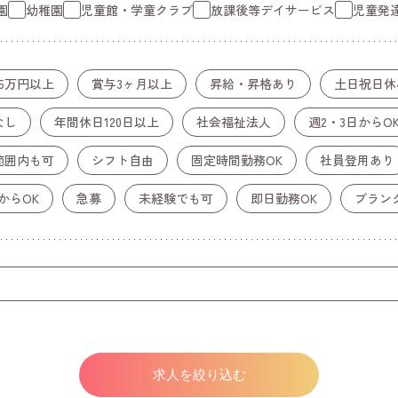
園
幼稚園
児童館・学童クラブ
放課後等
デイサービス
児童発
5万円以上
賞与3ヶ月以上
昇給・昇格あり
土日祝日休
なし
年間休日
120日以上
社会福祉法人
週2・3日から
O
範囲内も可
シフト自由
固定時間勤務
OK
社員登用あり
からOK
急募
未経験でも可
即日勤務OK
ブラン