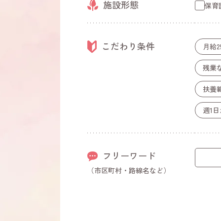
施設形態
保育
こだわり条件
月給2
残業
扶養
週1日
フリーワード
（市区町村・路線名など）