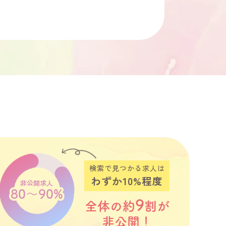
検索で見つかる求人は
わずか10%程度
非公開求人
80～90%
9
全体の約
割が
非公開！