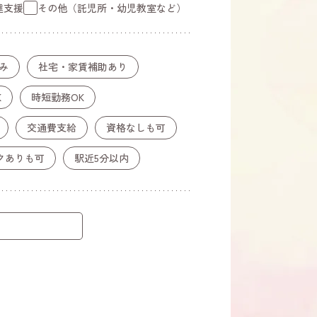
達支援
その他（託児所・
幼児教室など）
み
社宅・
家賃補助あり
K
時短勤務OK
交通費支給
資格なしも可
クありも可
駅近5分以内