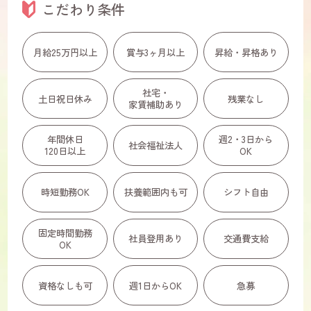
こだわり条件
月給25万円以上
賞与3ヶ月以上
昇給・昇格あり
社宅・
土日祝日休み
残業なし
家賃補助あり
年間休日
週2・3日から
社会福祉法人
120日以上
OK
時短勤務OK
扶養範囲内も可
シフト自由
固定時間勤務
社員登用あり
交通費支給
OK
資格なしも可
週1日からOK
急募