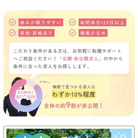
休みが取りやすい
年間休日120日以上
昇給·昇格あり
残業少なめ
こだわり条件がある方は、お気軽に転職サポート
へご相談ください！
「公開·非公開求人」
の中から
条件に合った求人をお探しします。
検索で見つかる求人は
わずか10%程度
非公開求人
80～90%
9
全体の約
割が
非公開！