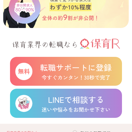
わずか10%程度
非公開求人
80～90%
9
全体の約
割が
非公開！
保育業界の転職なら
転職サポートに登録
今すぐカンタン！30秒で完了
LINEで相談する
迷いや悩みをお聞かせ下さい