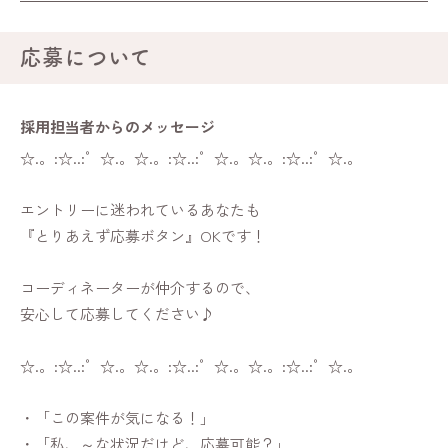
応募について
採用担当者からの
メッセージ
☆.。:☆..:゜☆.。☆.。:☆..:゜☆.。☆.。:☆..:゜☆.。
エントリーに迷われているあなたも
『とりあえず応募ボタン』OKです！
コーディネーターが仲介するので、
安心して応募してください♪
☆.。:☆..:゜☆.。☆.。:☆..:゜☆.。☆.。:☆..:゜☆.。
・「この案件が気になる！」
・「私、～な状況だけど、応募可能？」