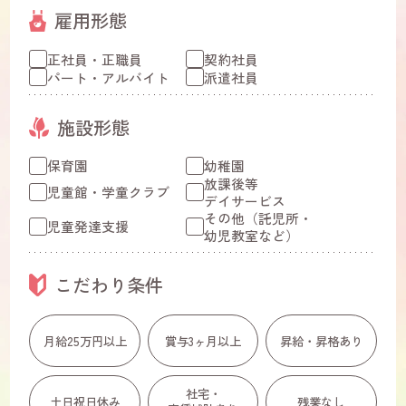
雇用形態
正社員・正職員
契約社員
パート・アルバイト
派遣社員
施設形態
保育園
幼稚園
放課後等
児童館・学童クラブ
デイサービス
その他（託児所・
児童発達支援
幼児教室など）
こだわり条件
月給25万円以上
賞与3ヶ月以上
昇給・昇格あり
社宅・
土日祝日休み
残業なし