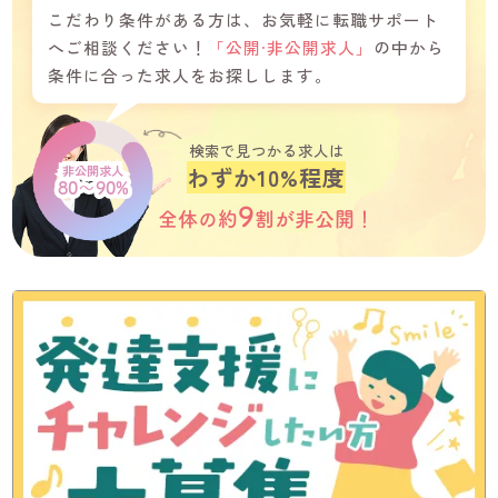
こだわり条件がある方は、お気軽に転職サポート
へご相談ください！
「公開·非公開求人」
の中から
条件に合った求人をお探しします。
検索で見つかる求人は
わずか10%程度
非公開求人
80～90%
9
全体の約
割が
非公開！