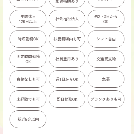
家賃補助あり
年間休日
週2・3日から
社会福祉法人
120日以上
OK
時短勤務OK
扶養範囲内も可
シフト自由
固定時間勤務
社員登用あり
交通費支給
OK
資格なしも可
週1日からOK
急募
未経験でも可
即日勤務OK
ブランクありも可
駅近5分以内